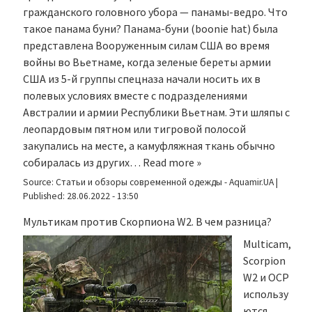
гражданского головного убора — панамы-ведро. Что
такое панама буни? Панама-буни (boonie hat) была
представлена Вооруженным силам США во время
войны во Вьетнаме, когда зеленые береты армии
США из 5-й группы спецназа начали носить их в
полевых условиях вместе с подразделениями
Австралии и армии Республики Вьетнам. Эти шляпы с
леопардовым пятном или тигровой полосой
закупались на месте, а камуфляжная ткань обычно
собиралась из других…
Read more »
Source:
Статьи и обзоры современной одежды - Aquamir.UA
|
Published:
28.06.2022 - 13:50
Мультикам против Скорпиона W2. В чем разница?
Multicam,
Scorpion
W2 и OCP
использу
ются