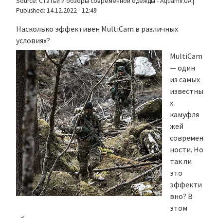
Source:
Статьи и обзоры современной одежды - Aquamir.UA
|
Published:
14.12.2022 - 12:49
Насколько эффективен MultiCam в различных
условиях?
MultiCam
— один
из самых
известны
х
камуфля
жей
современ
ности. Но
так ли
это
эффекти
вно? В
этом