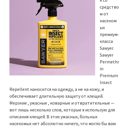
к со
средство
м от
насеком
ых
премиум-
класса
Sawyer.
Sawyer
Permethr
in
Premium
Insect
Repellent наносится на одежду, а не на кожу, и
обеспечивает длительную защиту от клещей.
Мерзкие , ужасные , коварные и отвратительные —
вот лишь несколько слов, которые я использую для
описания клещей. В этих ужасных, больных
насекомых нет абсолютно ничего, что могло бы вам