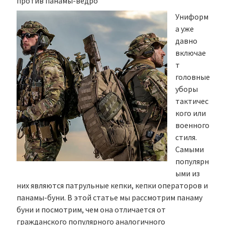
против панамы-ведро
Униформ
а уже
давно
включае
т
головные
уборы
тактичес
кого или
военного
стиля.
Самыми
популярн
ыми из
них являются патрульные кепки, кепки операторов и
панамы-буни. В этой статье мы рассмотрим панаму
буни и посмотрим, чем она отличается от
гражданского популярного аналогичного