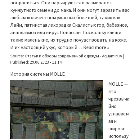
понравиться. Они варьируются в размерах от
кунжутного семени до мака. И они могут заразить вас
любым количеством ужасных болезней, таких как
Лайм, пятнистая лихорадка Скалистых гор, бабезиоз,
анаплазмоз или вирус Повассан. Поскольку клещи
такие маленькие, их трудно почувствовать на коже.
И их настоящий укус, который…
Read more »
Source:
Статьи и обзоры современной одежды - Aquamir.UA
|
Published:
29.06.2023 - 11:14
История системы MOLLE
MOLLE —
это
чрезвыча
йно
узнаваем
ая и
широко
использу