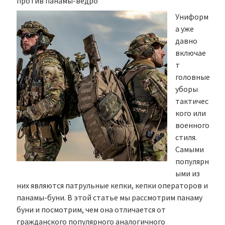
против панамы-ведро
Униформ
а уже
давно
включае
т
головные
уборы
тактичес
кого или
военного
стиля.
Самыми
популярн
ыми из
них являются патрульные кепки, кепки операторов и
панамы-буни. В этой статье мы рассмотрим панаму
буни и посмотрим, чем она отличается от
гражданского популярного аналогичного