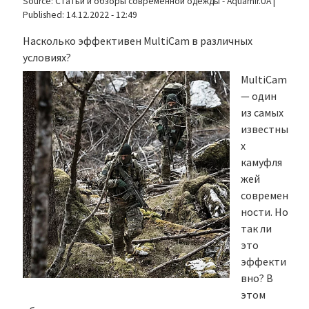
Source:
Статьи и обзоры современной одежды - Aquamir.UA
|
Published:
14.12.2022 - 12:49
Насколько эффективен MultiCam в различных
условиях?
MultiCam
— один
из самых
известны
х
камуфля
жей
современ
ности. Но
так ли
это
эффекти
вно? В
этом