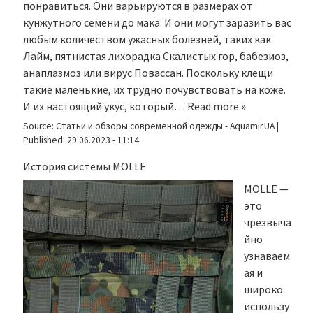
понравиться. Они варьируются в размерах от
кунжутного семени до мака. И они могут заразить вас
любым количеством ужасных болезней, таких как
Лайм, пятнистая лихорадка Скалистых гор, бабезиоз,
анаплазмоз или вирус Повассан. Поскольку клещи
такие маленькие, их трудно почувствовать на коже.
И их настоящий укус, который…
Read more »
Source:
Статьи и обзоры современной одежды - Aquamir.UA
|
Published:
29.06.2023 - 11:14
История системы MOLLE
MOLLE —
это
чрезвыча
йно
узнаваем
ая и
широко
использу