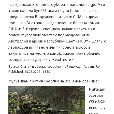
гражданского головного убора — панамы-ведро. Что
такое панама буни? Панама-буни (boonie hat) была
представлена Вооруженным силам США во время
войны во Вьетнаме, когда зеленые береты армии
США из 5-й группы спецназа начали носить их в
полевых условиях вместе с подразделениями
Австралии и армии Республики Вьетнам. Эти шляпы с
леопардовым пятном или тигровой полосой
закупались на месте, а камуфляжная ткань обычно
собиралась из других…
Read more »
Source:
Статьи и обзоры современной одежды - Aquamir.UA
|
Published:
28.06.2022 - 13:50
Мультикам против Скорпиона W2. В чем разница?
Multicam,
Scorpion
W2 и OCP
использу
ются