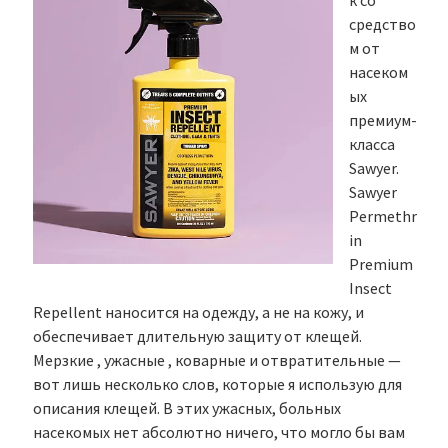
к со
средство
м от
насеком
ых
премиум-
класса
Sawyer.
Sawyer
Permethr
in
Premium
Insect
Repellent наносится на одежду, а не на кожу, и
обеспечивает длительную защиту от клещей.
Мерзкие , ужасные , коварные и отвратительные —
вот лишь несколько слов, которые я использую для
описания клещей. В этих ужасных, больных
насекомых нет абсолютно ничего, что могло бы вам