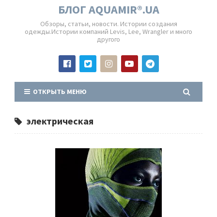
БЛОГ AQUAMIR®.UA
Обзоры, статьи, новости. Истории создания
одежды.Истории компаний Levis, Lee, Wrangler и много
другого
ОТКРЫТЬ МЕНЮ
электрическая