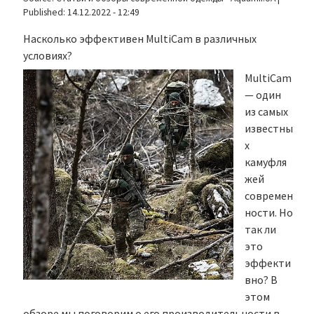
Published:
14.12.2022 - 12:49
Насколько эффективен MultiCam в различных
условиях?
MultiCam
— один
из самых
известны
х
камуфля
жей
современ
ности. Но
так ли
это
эффекти
вно? В
этом
обзоре мы поговорим о его производительности в