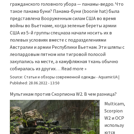
гражданского головного убора — панамы-ведро. Что
такое панама буни? Панама-буни (boonie hat) была
представлена Вооруженным силам США во время
войны во Вьетнаме, когда зеленые береты армии
США из 5-й группы спецназа начали носить их в
полевых условиях вместе с подразделениями
Австралии и армии Республики Вьетнам. Эти шляпы с
леопардовым пятном или тигровой полосой
закупались на месте, а камуфляжная ткань обычно
собиралась из других…
Read more »
Source:
Статьи и обзоры современной одежды - Aquamir.UA
|
Published:
28.06.2022 - 13:50
Мультикам против Скорпиона W2. В чем разница?
Multicam,
Scorpion
W2 и OCP
использу
ются