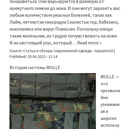
понравиться. Они варьируются в размерах от
кунжутного семени до мака. И они могут заразить вас
любым количеством ужасных болезней, таких как
Лайм, пятнистая лихорадка Скалистых гор, бабезиоз,
анаплазмоз или вирус Повассан. Поскольку клещи
такие маленькие, их трудно почувствовать на коже.
И их настоящий укус, который…
Read more »
Source:
Статьи и обзоры современной одежды - Aquamir.UA
|
Published:
29.06.2023 - 11:14
История системы MOLLE
MOLLE —
это
чрезвыча
йно
узнаваем
ая и
широко
использу