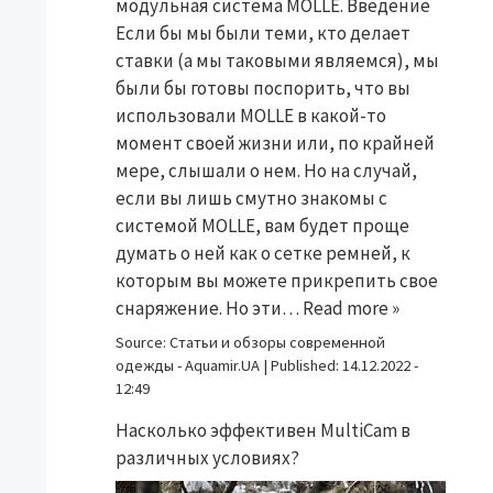
модульная система MOLLE. Введение
Если бы мы были теми, кто делает
ставки (а мы таковыми являемся), мы
были бы готовы поспорить, что вы
использовали MOLLE в какой-то
момент своей жизни или, по крайней
мере, слышали о нем. Но на случай,
если вы лишь смутно знакомы с
системой MOLLE, вам будет проще
думать о ней как о сетке ремней, к
которым вы можете прикрепить свое
снаряжение. Но эти…
Read more »
Source:
Статьи и обзоры современной
одежды - Aquamir.UA
|
Published:
14.12.2022 -
12:49
Насколько эффективен MultiCam в
различных условиях?