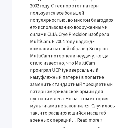
2002 году. С тех пор этот патерн
пользуется все большей
популярностью, во многом благодаря
его использованию вооруженными
силами США. Crye Precision изобрела
MultiCam. В 2004 году надежды
компании на свой образец Scorpion
MultiCam потерпели неудачу, когда
стало известно, что MultiCam
проиграл UCP (универсальный
камуфляжный патерн) в попытке
заменить стандартный трехцветный
патерн американской армии для
пустыни и леса. Но на этом история
мультикама не закончился. Случилось
так, что расширяющийся масштаб
военных операций…
Read more »