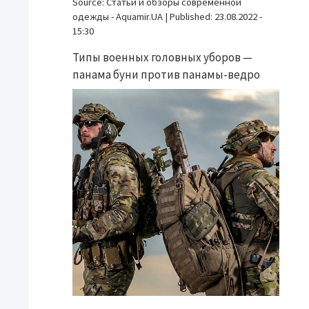
Source:
Статьи и обзоры современной
одежды - Aquamir.UA
|
Published:
23.08.2022 -
15:30
Типы военных головных уборов —
панама буни против панамы-ведро