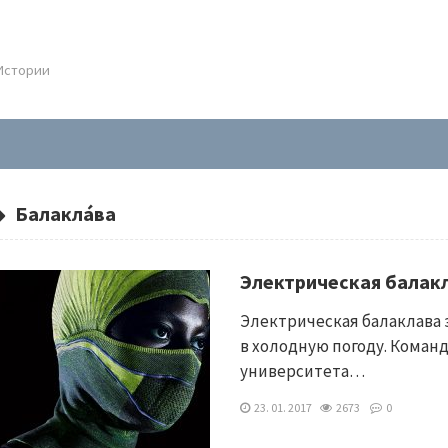
.Истории
Балакла́ва
Электрическая балакл
Электрическая балаклава 
в холодную погоду. Коман
университета…
23. 01. 2017
2673
0