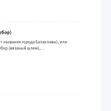
убор)
a от названия города Балаклавы), или
убор (вязаный шлем),…