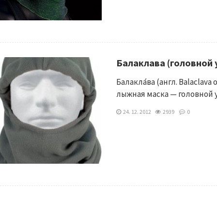
Балаклава (головной 
Балакла́ва (англ. Balaclav
лыжная маска — головной 
24. 12. 2012
2939
0