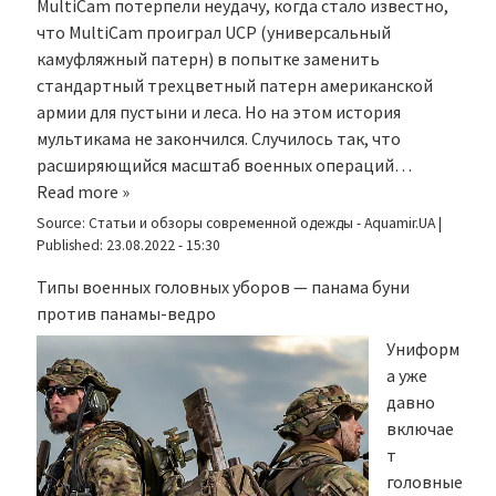
MultiCam потерпели неудачу, когда стало известно,
что MultiCam проиграл UCP (универсальный
камуфляжный патерн) в попытке заменить
стандартный трехцветный патерн американской
армии для пустыни и леса. Но на этом история
мультикама не закончился. Случилось так, что
расширяющийся масштаб военных операций…
Read more »
Source:
Статьи и обзоры современной одежды - Aquamir.UA
|
Published:
23.08.2022 - 15:30
Типы военных головных уборов — панама буни
против панамы-ведро
Униформ
а уже
давно
включае
т
головные