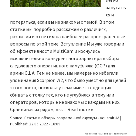
легко
запутать
ся и
потеряться, если вы не знакомы с темой. В этом
статье мы подробно расскажем о различиях,
развитии и ответим на наиболее распространенные
вопросы по этой теме. Вступление Мы уже говорили
об эффективности MultiCam и коснулись
исключительно конкурентного характера выбора
следующего оперативного камуфляжа (OCP) для
армии США. Тем не менее, мы намеренно избегали
упоминания Scorpion W2, что было уместно для целей
этого поста, поскольку тема имеет тенденцию
сбивать с толку тех, кто не углубился в тему или
операторов, которые не знакомы с каждым из них.
Сравнивая их рядом, вы…
Read more »
Source:
Статьи и обзоры современной одежды - Aquamir.UA
|
Published:
22.05.2022 - 18:09
WordPress RSS Feed by
Theme Mason