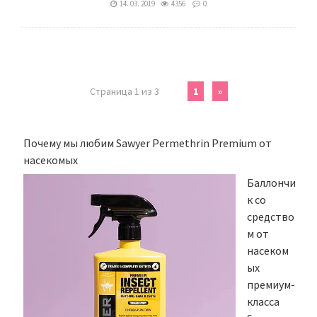
14. 03. 2019
4356
0
Страница 1 из 3
1
»
Почему мы любим Sawyer Permethrin Premium от
насекомых
Баллончи
к со
средство
м от
насеком
ых
премиум-
класса