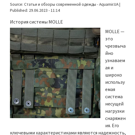
Source:
Статьи и обзоры современной одежды - Aquamir.UA
|
Published:
29.06.2023 - 11:14
История системы MOLLE
MOLLE —
это
чрезвыча
йно
узнаваем
ая и
широко
использу
емая
система
несущей
нагрузки
снаряжен
ия. Его
ключевыми характеристиками являются надежность,