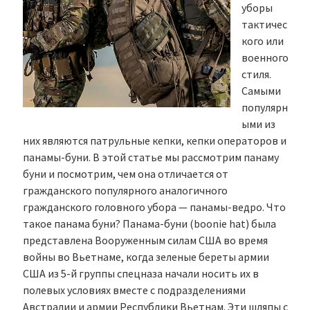
уборы
тактичес
кого или
военного
стиля.
Самыми
популярн
ыми из
них являются патрульные кепки, кепки операторов и
панамы-буни. В этой статье мы рассмотрим панаму
буни и посмотрим, чем она отличается от
гражданского популярного аналогичного
гражданского головного убора — панамы-ведро. Что
такое панама буни? Панама-буни (boonie hat) была
представлена Вооруженным силам США во время
войны во Вьетнаме, когда зеленые береты армии
США из 5-й группы спецназа начали носить их в
полевых условиях вместе с подразделениями
Австралии и армии Республики Вьетнам. Эти шляпы с