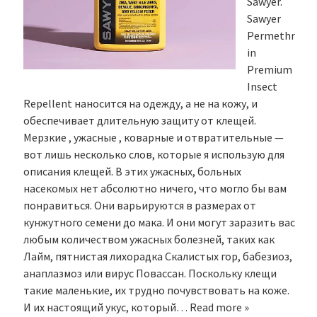
Sawyer.
Sawyer
Permethr
in
Premium
Insect
Repellent наносится на одежду, а не на кожу, и
обеспечивает длительную защиту от клещей.
Мерзкие , ужасные , коварные и отвратительные —
вот лишь несколько слов, которые я использую для
описания клещей. В этих ужасных, больных
насекомых нет абсолютно ничего, что могло бы вам
понравиться. Они варьируются в размерах от
кунжутного семени до мака. И они могут заразить вас
любым количеством ужасных болезней, таких как
Лайм, пятнистая лихорадка Скалистых гор, бабезиоз,
анаплазмоз или вирус Повассан. Поскольку клещи
такие маленькие, их трудно почувствовать на коже.
И их настоящий укус, который…
Read more »