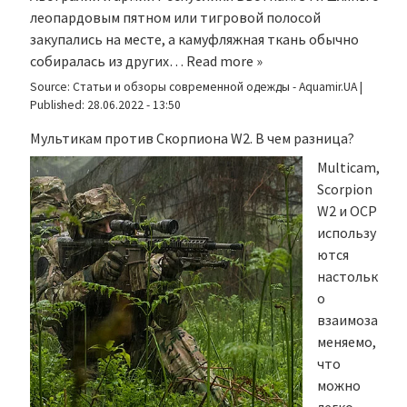
леопардовым пятном или тигровой полосой
закупались на месте, а камуфляжная ткань обычно
собиралась из других…
Read more »
Source:
Статьи и обзоры современной одежды - Aquamir.UA
|
Published:
28.06.2022 - 13:50
Мультикам против Скорпиона W2. В чем разница?
Multicam,
Scorpion
W2 и OCP
использу
ются
настольк
о
взаимоза
меняемо,
что
можно