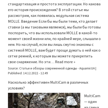
стандартизация и простота эксплуатации. Но какова
его история происхождения? В этой статье мы
рассмотрим, как появилась модульная система
MOLLE. Введение Если бы мы были теми, кто делает
ставки (а мы таковыми являемся), мы были бы готовы
поспорить, что вы использовали MOLLE в какой-то
момент своей жизни или, по крайней мере, слышали о
нем. Но на случай, если вы лишь смутно знакомы с
системой MOLLE, вам будет проще думать о ней как о
сетке ремней, к которым вы можете прикрепить
свое снаряжение. Но эти…
Read more »
Source:
Статьи и обзоры современной одежды - Aquamir.UA
|
Published:
14.12.2022 - 12:49
Насколько эффективен MultiCam в различных
условиях?
MultiCam
— один
из самых