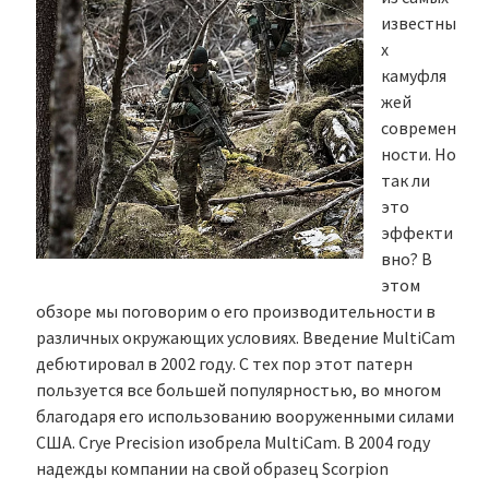
известны
х
камуфля
жей
современ
ности. Но
так ли
это
эффекти
вно? В
этом
обзоре мы поговорим о его производительности в
различных окружающих условиях. Введение MultiCam
дебютировал в 2002 году. С тех пор этот патерн
пользуется все большей популярностью, во многом
благодаря его использованию вооруженными силами
США. Crye Precision изобрела MultiCam. В 2004 году
надежды компании на свой образец Scorpion