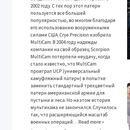
2002 году. С тех пор этот патерн
пользуется все большей
популярностью, во многом благодаря
его использованию вооруженными
силами США. Crye Precision изобрела
MultiCam. В 2004 году надежды
компании на свой образец Scorpion
MultiCam потерпели неудачу, когда
стало известно, что MultiCam
проиграл UCP (универсальный
камуфляжный патерн) в попытке
заменить стандартный трехцветный
патерн американской армии для
пустыни и леса. Но на этом история
мультикама не закончился. Случилось
так, что расширяющийся масштаб
военных операций…
Read more »