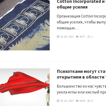
Cotton Incorporated 
общие усилия
Организация Cotton Incor
общие усилия, чтобы выпу
помощью…
10. 02. 2017
4377
1
Психоткани могут ст
открытием в области 
Большинство из нас чувс
укола иглы или кислый п
29. 01. 2017
6434
4