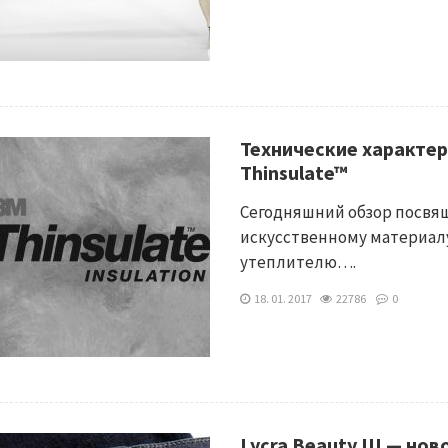
Технические характе
Thinsulate™
Сегодняшний обзор посвя
искусственному материалу
утеплителю….
18. 01. 2017
22786
0
Lycra Beauty III — но