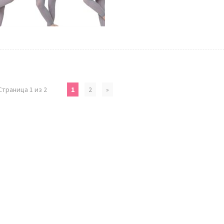
Страница 1 из 2
1
2
»