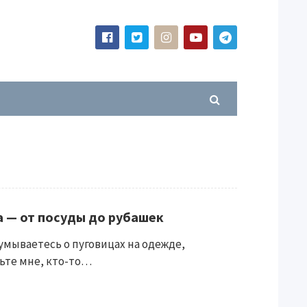
а — от посуды до рубашек
умываетесь о пуговицах на одежде,
рьте мне, кто-то…