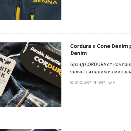
Cordura и Cone Denim 
Denim
Брэнд CORDURA от компани
является одним из миров
15. 02. 2017
6077
0