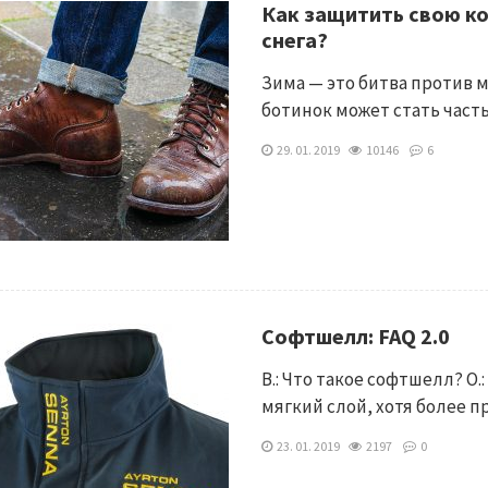
Как защитить свою ко
снега?
Зима — это битва против 
ботинок может стать час
29. 01. 2019
10146
6
Софтшелл: FAQ 2.0
В.: Что такое софтшелл? О.
мягкий слой, хотя более 
23. 01. 2019
2197
0