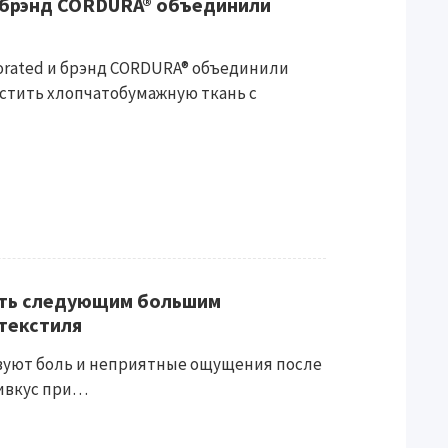
и брэнд CORDURA® объединили
porated и брэнд CORDURA® объединили
стить хлопчатобумажную ткань с
ать следующим большим
текстиля
твуют боль и неприятные ощущения после
ривкус при…