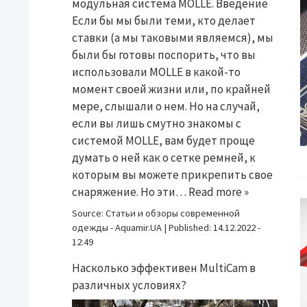
модульная система MOLLE. Введение
Если бы мы были теми, кто делает
ставки (а мы таковыми являемся), мы
были бы готовы поспорить, что вы
использовали MOLLE в какой-то
момент своей жизни или, по крайней
мере, слышали о нем. Но на случай,
если вы лишь смутно знакомы с
системой MOLLE, вам будет проще
думать о ней как о сетке ремней, к
которым вы можете прикрепить свое
снаряжение. Но эти…
Read more »
Source:
Статьи и обзоры современной
одежды - Aquamir.UA
|
Published:
14.12.2022 -
12:49
Насколько эффективен MultiCam в
различных условиях?