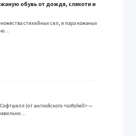
жаную обувь от дождя, слякоти и
множества стихийных сил, и пара кожаных
тью…
: Софтшелл (от английского <softshell> —
правильно…