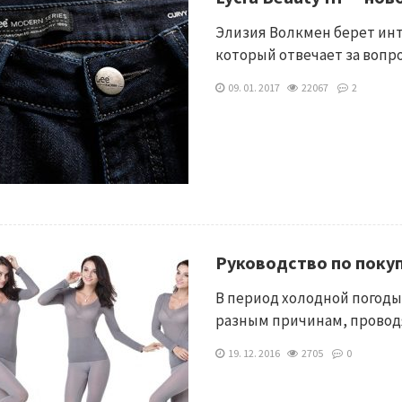
Элизия Волкмен берет ин
который отвечает за вопр
09. 01. 2017
22067
2
Руководство по поку
В период холодной погоды
разным причинам, провод
19. 12. 2016
2705
0