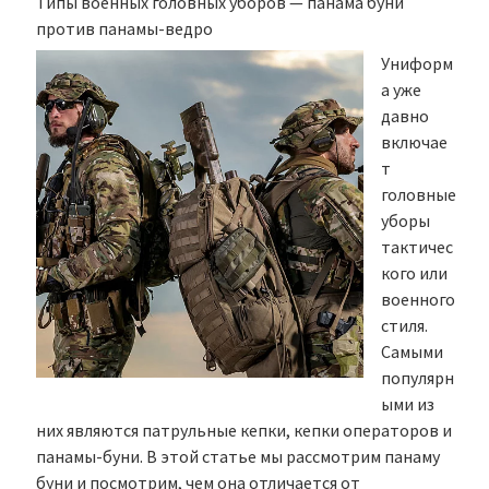
Типы военных головных уборов — панама буни
против панамы-ведро
Униформ
а уже
давно
включае
т
головные
уборы
тактичес
кого или
военного
стиля.
Самыми
популярн
ыми из
них являются патрульные кепки, кепки операторов и
панамы-буни. В этой статье мы рассмотрим панаму
буни и посмотрим, чем она отличается от