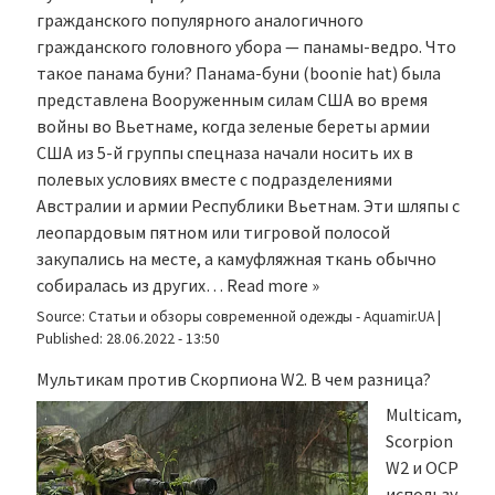
гражданского популярного аналогичного
гражданского головного убора — панамы-ведро. Что
такое панама буни? Панама-буни (boonie hat) была
представлена Вооруженным силам США во время
войны во Вьетнаме, когда зеленые береты армии
США из 5-й группы спецназа начали носить их в
полевых условиях вместе с подразделениями
Австралии и армии Республики Вьетнам. Эти шляпы с
леопардовым пятном или тигровой полосой
закупались на месте, а камуфляжная ткань обычно
собиралась из других…
Read more »
Source:
Статьи и обзоры современной одежды - Aquamir.UA
|
Published:
28.06.2022 - 13:50
Мультикам против Скорпиона W2. В чем разница?
Multicam,
Scorpion
W2 и OCP
использу