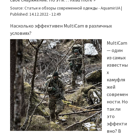
Source:
Статьи и обзоры современной одежды - Aquamir.UA
|
Published:
14.12.2022 - 12:49
Насколько эффективен MultiCam в различных
условиях?
MultiCam
— один
из самых
известны
х
камуфля
жей
современ
ности. Но
так ли
это
эффекти
вно? В