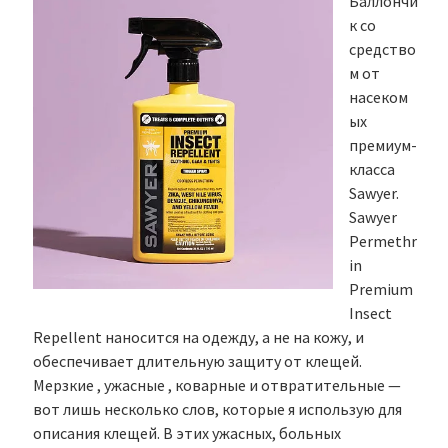
Баллончи
к со
средство
м от
насеком
ых
премиум-
класса
Sawyer.
Sawyer
Permethr
in
Premium
Insect
Repellent наносится на одежду, а не на кожу, и
обеспечивает длительную защиту от клещей.
Мерзкие , ужасные , коварные и отвратительные —
вот лишь несколько слов, которые я использую для
описания клещей. В этих ужасных, больных