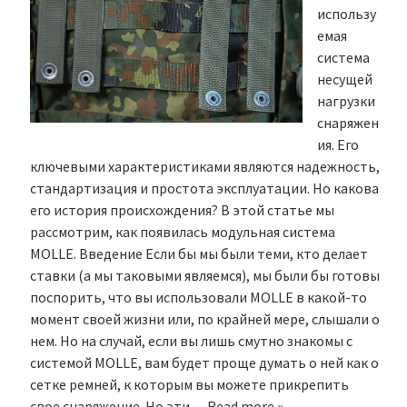
использу
емая
система
несущей
нагрузки
снаряжен
ия. Его
ключевыми характеристиками являются надежность,
стандартизация и простота эксплуатации. Но какова
его история происхождения? В этой статье мы
рассмотрим, как появилась модульная система
MOLLE. Введение Если бы мы были теми, кто делает
ставки (а мы таковыми являемся), мы были бы готовы
поспорить, что вы использовали MOLLE в какой-то
момент своей жизни или, по крайней мере, слышали о
нем. Но на случай, если вы лишь смутно знакомы с
системой MOLLE, вам будет проще думать о ней как о
сетке ремней, к которым вы можете прикрепить
свое снаряжение. Но эти…
Read more »