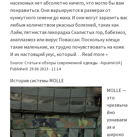
насекомых нет абсолютно ничего, что могло бы вам
понравиться. Они варьируются в размерах от
кунжутного семени до мака. И они могут заразить вас
любым количеством ужасных болезней, таких как
Лайм, пятнистая лихорадка Скалистых гор, бабезиоз,
анаплазмоз или вирус Повассан. Поскольку клещи
такие маленькие, их трудно почувствовать на коже.
И их настоящий укус, который…
Read more »
Source:
Статьи и обзоры современной одежды - Aquamir.UA
|
Published:
29.06.2023 - 11:14
История системы MOLLE
MOLLE —
это
чрезвыча
йно
узнаваем
ая и
широко