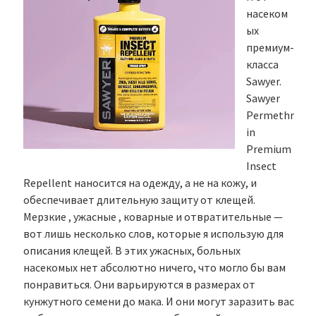
насеком
ых
премиум-
класса
Sawyer.
Sawyer
Permethr
in
Premium
Insect
Repellent наносится на одежду, а не на кожу, и
обеспечивает длительную защиту от клещей.
Мерзкие , ужасные , коварные и отвратительные —
вот лишь несколько слов, которые я использую для
описания клещей. В этих ужасных, больных
насекомых нет абсолютно ничего, что могло бы вам
понравиться. Они варьируются в размерах от
кунжутного семени до мака. И они могут заразить вас