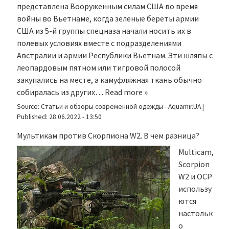
представлена Вооруженным силам США во время
войны во Вьетнаме, когда зеленые береты армии
США из 5-й группы спецназа начали носить их в
полевых условиях вместе с подразделениями
Австралии и армии Республики Вьетнам. Эти шляпы с
леопардовым пятном или тигровой полосой
закупались на месте, а камуфляжная ткань обычно
собиралась из других…
Read more »
Source:
Статьи и обзоры современной одежды - Aquamir.UA
|
Published:
28.06.2022 - 13:50
Мультикам против Скорпиона W2. В чем разница?
Multicam,
Scorpion
W2 и OCP
использу
ются
настольк
о