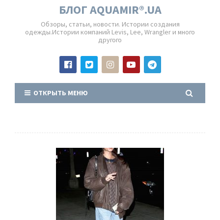
БЛОГ AQUAMIR®.UA
Обзоры, статьи, новости. Истории создания
одежды.Истории компаний Levis, Lee, Wrangler и много
другого
ОТКРЫТЬ МЕНЮ