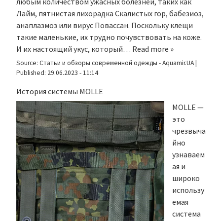
любым количеством ужасных болезней, таких как
Лайм, пятнистая лихорадка Скалистых гор, бабезиоз,
анаплазмоз или вирус Повассан. Поскольку клещи
такие маленькие, их трудно почувствовать на коже.
И их настоящий укус, который…
Read more »
Source:
Статьи и обзоры современной одежды - Aquamir.UA
|
Published:
29.06.2023 - 11:14
История системы MOLLE
MOLLE —
это
чрезвыча
йно
узнаваем
ая и
широко
использу
емая
система