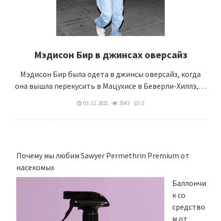
Мэдисон Бир в джинсах оверсайз
Мэдисон Бир была одета в джинсы оверсайз, когда
она вышла перекусить в Мацухисе в Беверли-Хиллз,…
03. 12. 2021
3543
0
Почему мы любим Sawyer Permethrin Premium от
насекомых
Баллончи
к со
средство
м от