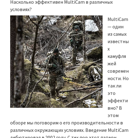
Насколько эффективен MultiCam в различных
условиях?
MultiCam
— один
из самых
известны
х
камуфля
жей
современ
ности. Но
так ли
это
эффекти
вно? В
этом
обзоре мы поговорим о его производительности в
различных окружающих условиях. Введение MultiCam
дебютировал в 2002 году. С тех пор этот патерн