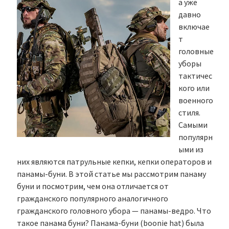
а уже
давно
включае
т
головные
уборы
тактичес
кого или
военного
стиля.
Самыми
популярн
ыми из
них являются патрульные кепки, кепки операторов и
панамы-буни. В этой статье мы рассмотрим панаму
буни и посмотрим, чем она отличается от
гражданского популярного аналогичного
гражданского головного убора — панамы-ведро. Что
такое панама буни? Панама-буни (boonie hat) была