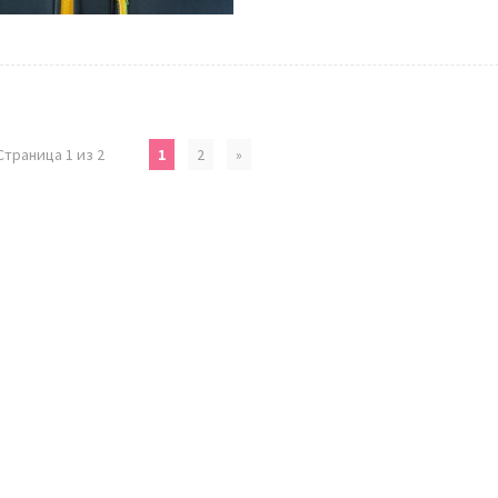
Страница 1 из 2
1
2
»