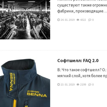
существуют также огромн
фабрики, производящие
24. 01. 2019
4322
0
Софтшелл: FAQ 2.0
В.: Что такое софтшелл? О.
мягкий слой, хотя более 
23. 01. 2019
2199
0