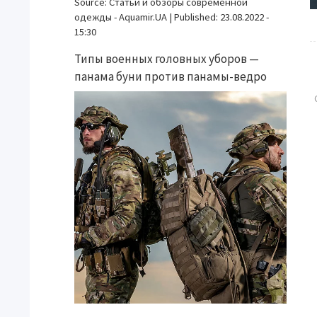
Source:
Статьи и обзоры современной
одежды - Aquamir.UA
|
Published:
23.08.2022 -
15:30
Типы военных головных уборов —
панама буни против панамы-ведро