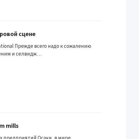
ировой сцене
ational Прежде всего надо к сожалению
деним и селвидж…
m mills
 предприятий Осаки, в мире