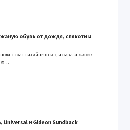
жаную обувь от дождя, слякоти и
множества стихийных сил, и пара кожаных
тью…
, Universal и Gideon Sundback