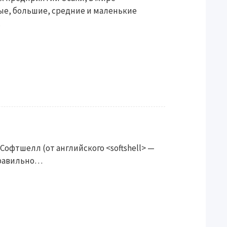
ые, большие, средние и маленькие
…
: Софтшелл (от английского <softshell> —
правильно…