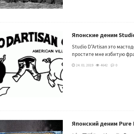
Японские деним Studio
Studio D’Artisan это маст
простите мне избитую фра
24. 01. 2019
4642
0
Японский деним Pure 