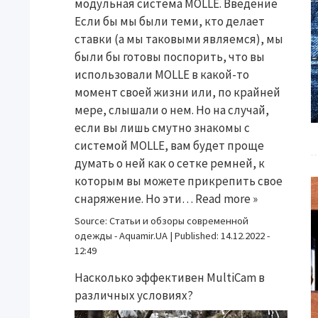
модульная система MOLLE. Введение
Если бы мы были теми, кто делает
ставки (а мы таковыми являемся), мы
были бы готовы поспорить, что вы
использовали MOLLE в какой-то
момент своей жизни или, по крайней
мере, слышали о нем. Но на случай,
если вы лишь смутно знакомы с
системой MOLLE, вам будет проще
думать о ней как о сетке ремней, к
которым вы можете прикрепить свое
снаряжение. Но эти…
Read more »
Source:
Статьи и обзоры современной
одежды - Aquamir.UA
|
Published:
14.12.2022 -
12:49
Насколько эффективен MultiCam в
различных условиях?