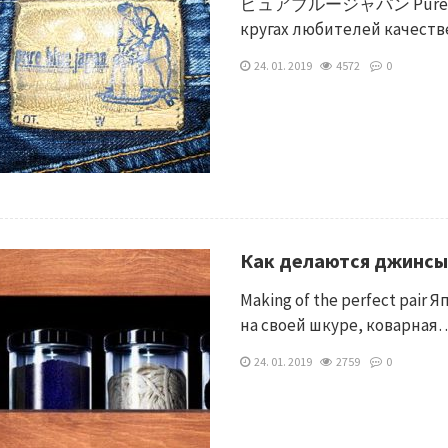
ピュアブルージャパン Pure Blue 
кругах любителей качеств
24. 01. 2019
4572
0
Как делаются джинсы
Making of the perfect pair
на своей шкуре, коварная
24. 01. 2019
2759
0