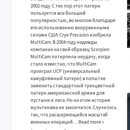
2002 году. С тех пор этот патерн
пользуется все большей
популярностью, во многом благодаря
его использованию вооруженными
силами США. Crye Precision изобрела
MultiCam. В 2004 году надежды
компании на свой образец Scorpion
MultiCam потерпели неудачу, когда
стало известно, что MultiCam
проиграл UCP (универсальный
камуфляжный патерн) в попытке
заменить стандартный трехцветный
патерн американской армии для
пустыни и леса. Но на этом история
мультикама не закончился. Случилось
так, что расширяющийся масштаб
военных операций…
Read more »