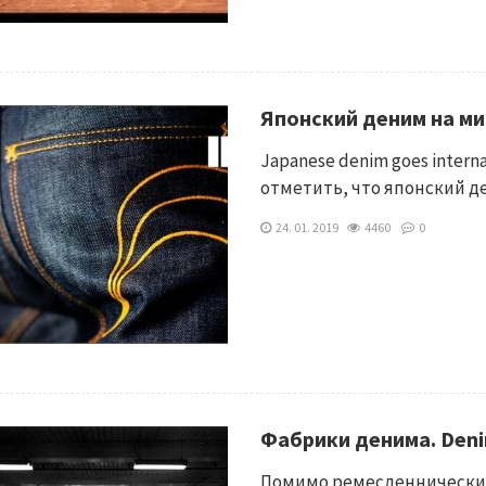
Японский деним на м
Japanese denim goes intern
отметить, что японский 
24. 01. 2019
4460
0
Фабрики денима. Deni
Помимо ремесленнических