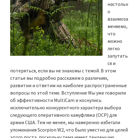
настольк
о
взаимоза
меняемо,
что
можно
легко
запутать
ся и
потеряться, если вы не знакомы с темой. В этом
статье мы подробно расскажем о различиях,
развитии и ответим на наиболее распространенные
вопросы по этой теме. Вступление Мы уже говорили
об эффективности MultiCam и коснулись
исключительно конкурентного характера выбора
следующего оперативного камуфляжа (OCP) для
армии США. Тем не менее, мы намеренно избегали
упоминания Scorpion W2, что было уместно для целей
этого поста, поскольку тема имеет тенденцию