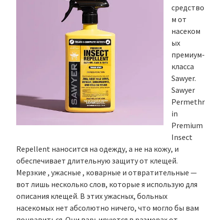
средство
м от
насеком
ых
премиум-
класса
Sawyer.
Sawyer
Permethr
in
Premium
Insect
Repellent наносится на одежду, а не на кожу, и
обеспечивает длительную защиту от клещей.
Мерзкие , ужасные , коварные и отвратительные —
вот лишь несколько слов, которые я использую для
описания клещей. В этих ужасных, больных
насекомых нет абсолютно ничего, что могло бы вам
понравиться. Они варьируются в размерах от