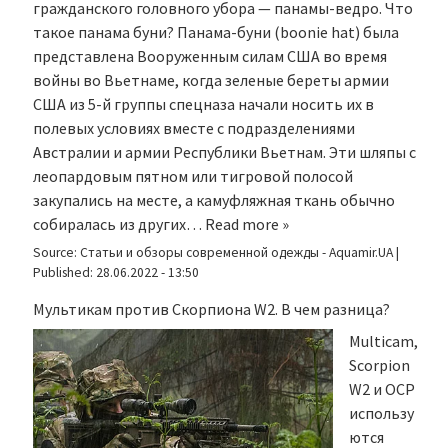
гражданского головного убора — панамы-ведро. Что
такое панама буни? Панама-буни (boonie hat) была
представлена Вооруженным силам США во время
войны во Вьетнаме, когда зеленые береты армии
США из 5-й группы спецназа начали носить их в
полевых условиях вместе с подразделениями
Австралии и армии Республики Вьетнам. Эти шляпы с
леопардовым пятном или тигровой полосой
закупались на месте, а камуфляжная ткань обычно
собиралась из других…
Read more »
Source:
Статьи и обзоры современной одежды - Aquamir.UA
|
Published:
28.06.2022 - 13:50
Мультикам против Скорпиона W2. В чем разница?
Multicam,
Scorpion
W2 и OCP
использу
ются