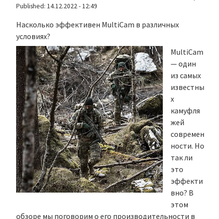
Published:
14.12.2022 - 12:49
Насколько эффективен MultiCam в различных
условиях?
MultiCam
— один
из самых
известны
х
камуфля
жей
современ
ности. Но
так ли
это
эффекти
вно? В
этом
обзоре мы поговорим о его производительности в