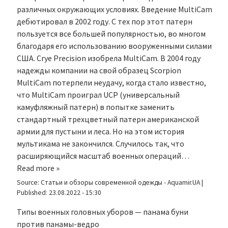
различных окружающих условиях. Введение MultiCam
дебютировал в 2002 году. С тех пор этот патерн
пользуется все большей популярностью, во многом
благодаря его использованию вооруженными силами
США. Crye Precision изобрела MultiCam. В 2004 году
надежды компании на свой образец Scorpion
MultiCam потерпели неудачу, когда стало известно,
что MultiCam проиграл UCP (универсальный
камуфляжный патерн) в попытке заменить
стандартный трехцветный патерн американской
армии для пустыни и леса. Но на этом история
мультикама не закончился. Случилось так, что
расширяющийся масштаб военных операций…
Read more »
Source:
Статьи и обзоры современной одежды - Aquamir.UA
|
Published:
23.08.2022 - 15:30
Типы военных головных уборов — панама буни
против панамы-ведро