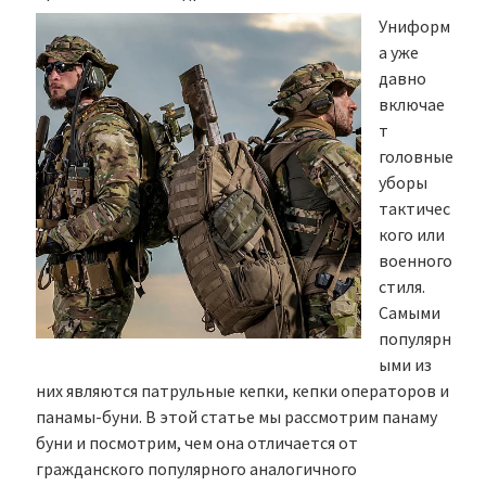
Униформ
а уже
давно
включае
т
головные
уборы
тактичес
кого или
военного
стиля.
Самыми
популярн
ыми из
них являются патрульные кепки, кепки операторов и
панамы-буни. В этой статье мы рассмотрим панаму
буни и посмотрим, чем она отличается от
гражданского популярного аналогичного