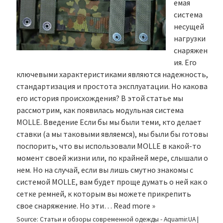
емая
система
несущей
нагрузки
снаряжен
ия. Его
ключевыми характеристиками являются надежность,
стандартизация и простота эксплуатации. Но какова
его история происхождения? В этой статье мы
рассмотрим, как появилась модульная система
MOLLE. Введение Если бы мы были теми, кто делает
ставки (а мы таковыми являемся), мы были бы готовы
поспорить, что вы использовали MOLLE в какой-то
момент своей жизни или, по крайней мере, слышали о
нем. Но на случай, если вы лишь смутно знакомы с
системой MOLLE, вам будет проще думать о ней как о
сетке ремней, к которым вы можете прикрепить
свое снаряжение. Но эти…
Read more »
Source:
Статьи и обзоры современной одежды - Aquamir.UA
|