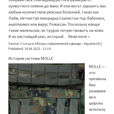
кунжутного семени до мака. И они могут заразить вас
любым количеством ужасных болезней, таких как
Лайм, пятнистая лихорадка Скалистых гор, бабезиоз,
анаплазмоз или вирус Повассан. Поскольку клещи
такие маленькие, их трудно почувствовать на коже.
И их настоящий укус, который…
Read more »
Source:
Статьи и обзоры современной одежды - Aquamir.UA
|
Published:
29.06.2023 - 11:14
История системы MOLLE
MOLLE —
это
чрезвыча
йно
узнаваем
ая и
широко
использу